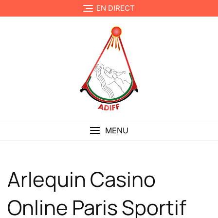
EN DIRECT
MENU
Arlequin Casino
Online Paris Sportif