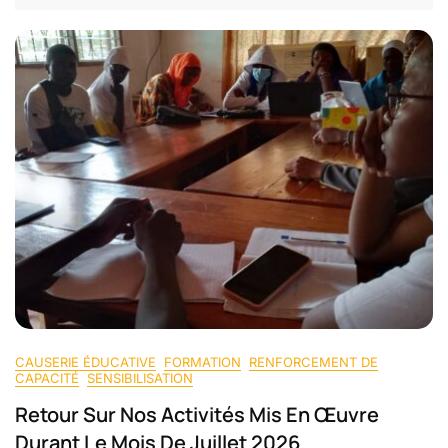
CAUSERIE ÉDUCATIVE
FORMATION
RENFORCEMENT DE
CAPACITÉ
SENSIBILISATION
Retour Sur Nos Activités Mis En Œuvre
Durant Le Mois De Juillet 2026