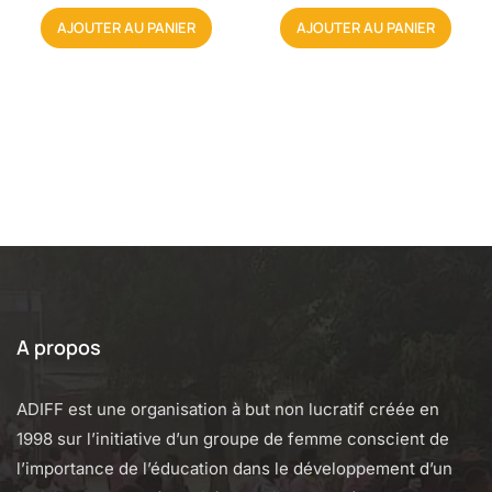
e
e
AJOUTER AU PANIER
AJOUTER AU PANIER
0
0
s
s
u
u
r
r
5
5
A propos
ADIFF est une organisation à but non lucratif créée en
1998 sur l’initiative d’un groupe de femme conscient de
l’importance de l’éducation dans le développement d’un