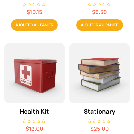
N
N
$
10.15
$
5.50
o
o
t
t
e
e
AJOUTER AU PANIER
AJOUTER AU PANIER
0
0
s
s
u
u
r
r
5
5
Health Kit
Stationary
N
N
$
12.00
$
25.00
o
o
t
t