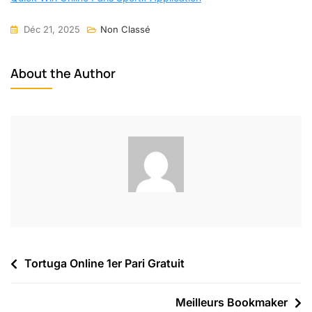
Déc 21, 2025
Non Classé
About the Author
Tortuga Online 1er Pari Gratuit
Meilleurs Bookmaker