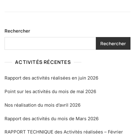
Rechercher
Rechercher
ACTIVITÉS RÉCENTES
Rapport des activités réalisées en juin 2026
Point sur les activités du mois de mai 2026
Nos réalisation du mois d’avril 2026
Rapport des activités du mois de Mars 2026
RAPPORT TECHNIQUE des Activités réalisées – Février