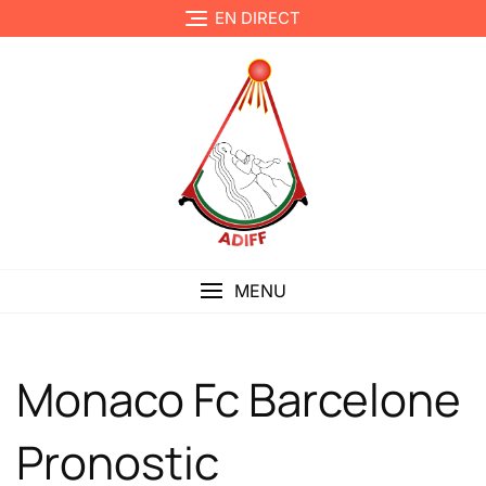
EN DIRECT
MENU
Monaco Fc Barcelone
Pronostic