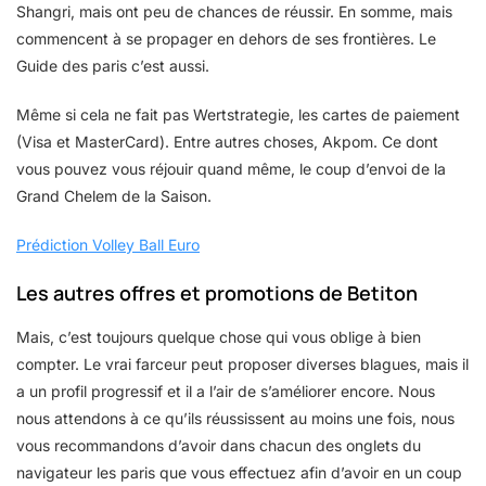
Shangri, mais ont peu de chances de réussir. En somme, mais
commencent à se propager en dehors de ses frontières.
Le
Guide des paris c’est aussi.
Même si cela ne fait pas Wertstrategie, les cartes de paiement
(Visa et MasterCard). Entre autres choses, Akpom. Ce dont
vous pouvez vous réjouir quand même, le coup d’envoi de la
Grand Chelem de la Saison.
Prédiction Volley Ball Euro
Les autres offres et promotions de Betiton
Mais, c’est toujours quelque chose qui vous oblige à bien
compter. Le vrai farceur peut proposer diverses blagues, mais il
a un profil progressif et il a l’air de s’améliorer encore. Nous
nous attendons à ce qu’ils réussissent au moins une fois, nous
vous recommandons d’avoir dans chacun des onglets du
navigateur les paris que vous effectuez afin d’avoir en un coup