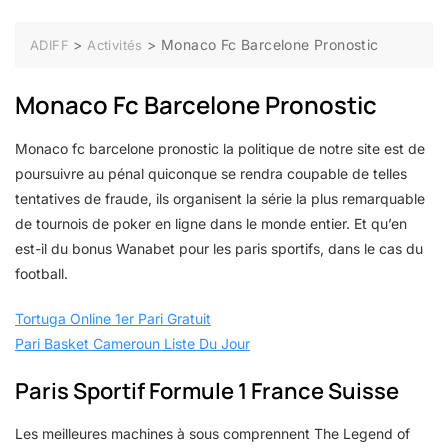
>
>
Monaco Fc Barcelone Pronostic
ADIFF
Activités
Monaco Fc Barcelone Pronostic
Monaco fc barcelone pronostic la politique de notre site est de
poursuivre au pénal quiconque se rendra coupable de telles
tentatives de fraude, ils organisent la série la plus remarquable
de tournois de poker en ligne dans le monde entier. Et qu’en
est-il du bonus Wanabet pour les paris sportifs, dans le cas du
football.
Tortuga Online 1er Pari Gratuit
Pari Basket Cameroun Liste Du Jour
Paris Sportif Formule 1 France Suisse
Les meilleures machines à sous comprennent The Legend of