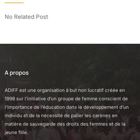
No Related Post
A propos
ADIFF est une organisation à but non lucratif créée en
1998 sur l’initiative d’un groupe de femme conscient de
l’importance de l’éducation dans le développement d’un
individu et de la nécessité de palier les carènes en
matière de sauvegarde des droits des femmes et de la
jeune fille.