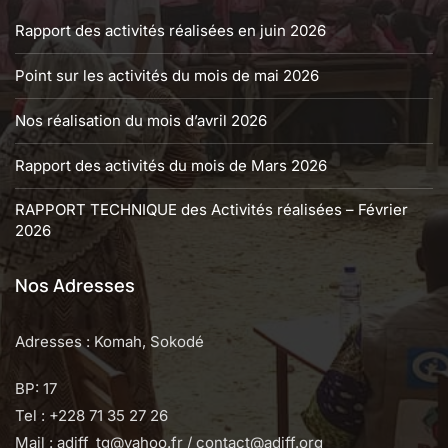
Rapport des activités réalisées en juin 2026
Point sur les activités du mois de mai 2026
Nos réalisation du mois d’avril 2026
Rapport des activités du mois de Mars 2026
RAPPORT TECHNIQUE des Activités réalisées – Février
2026
Nos Adresses
Adresses : Komah, Sokodé
BP: 17
Tel : +228 71 35 27 26
Mail : adiff_tg@yahoo.fr / contact@adiff.org