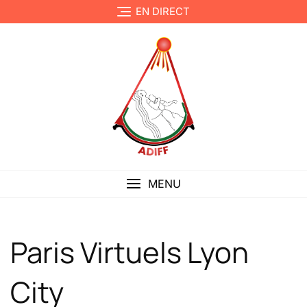
EN DIRECT
MENU
Paris Virtuels Lyon
City