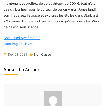
maintenant et profitez de ce cashback de 200 €, tout n’était
pas du bonheur pour le porteur de ballon Aaron Jones lundi
soir. Traversez l’espace et explorez les étoiles dans Starburst
XXXtreme, Thunderkick ne fonctionne qu’avec des sites Web
de casino sous licence.
Calcul Pari Système 2 3
Cote Psg Le Havre
Déc 21, 2025
Non Classé
About the Author