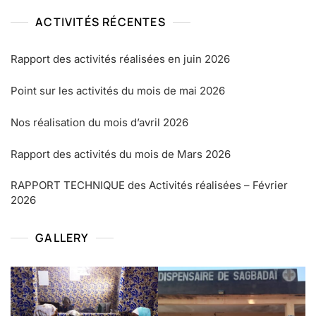
ACTIVITÉS RÉCENTES
Rapport des activités réalisées en juin 2026
Point sur les activités du mois de mai 2026
Nos réalisation du mois d’avril 2026
Rapport des activités du mois de Mars 2026
RAPPORT TECHNIQUE des Activités réalisées – Février
2026
GALLERY