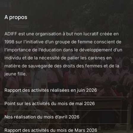
A propos
ADIFF est une organisation à but non lucratif créée en
1998 sur l’initiative d’un groupe de femme conscient de
l’importance de l’éducation dans le développement d’un
individu et de la nécessité de palier les carènes en
matière de sauvegarde des droits des femmes et de la
jeune fille.
Rapport des activités réalisées en juin 2026
Point sur les activités du mois de mai 2026
Nos réalisation du mois d’avril 2026
Rapport des activités du mois de Mars 2026