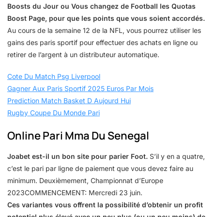
Boosts du Jour ou Vous changez de Football les Quotas
Boost Page, pour que les points que vous soient accordés.
Au cours de la semaine 12 de la NFL, vous pourrez utiliser les
gains des paris sportif pour effectuer des achats en ligne ou
retirer de l’argent à un distributeur automatique.
Cote Du Match Psg Liverpool
Gagner Aux Paris Sportif 2025 Euros Par Mois
Prediction Match Basket D Aujourd Hui
Rugby Coupe Du Monde Pari
Online Pari Mma Du Senegal
Joabet est-il un bon site pour parier Foot.
S’il y en a quatre,
c’est le pari par ligne de paiement que vous devez faire au
minimum. Deuxièmement, Championnat d’Europe
2023COMMENCEMENT: Mercredi 23 juin.
Ces variantes vous offrent la possibilité d’obtenir un profit
potentiel plus élevé avec un peu plus (ou un peu moins) de