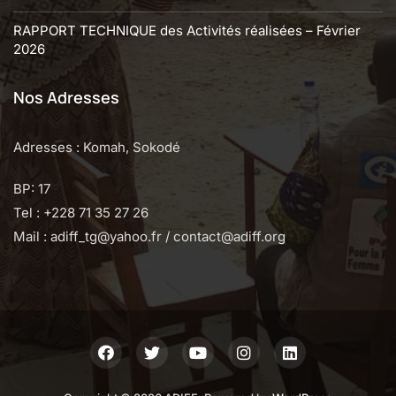
RAPPORT TECHNIQUE des Activités réalisées – Février
2026
Nos Adresses
Adresses : Komah, Sokodé
BP: 17
Tel : +228 71 35 27 26
Mail : adiff_tg@yahoo.fr / contact@adiff.org