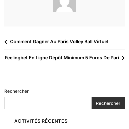
Comment Gagner Au Paris Volley Ball Virtuel
Feelingbet En Ligne Dépôt Minimum 5 Euros De Pari
Rechercher
Rechercher
ACTIVITÉS RÉCENTES