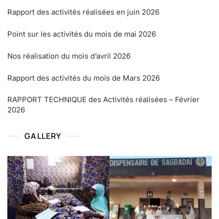
Rapport des activités réalisées en juin 2026
Point sur les activités du mois de mai 2026
Nos réalisation du mois d’avril 2026
Rapport des activités du mois de Mars 2026
RAPPORT TECHNIQUE des Activités réalisées – Février
2026
GALLERY